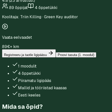
4.8
(
23
arvustust)
89
õppijat
4
õppetükki
Koolitaja:
Triin Killing
·
Green Key audiitor
Vaata eelvaadet
89
€
+ km
Registreeru ja taotle ligipääsu
Proovi tasuta (1. moodul)
1 moodulit
4 õppetükki
Piiramatu ligipääs
Mallid ja tööriistad kaasas
Eesti keeles
Mida sa õpid?