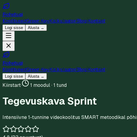
Rohetugi
Koolitused
Green Key
Kalkulaator
Blogi
Kontakt
Logi sisse
Alusta →
Rohetugi
Koolitused
Green Key
Kalkulaator
Blogi
Kontakt
Logi sisse
Alusta →
Kiirstart
·
1 moodul · 1 tund
Tegevuskava Sprint
Intensiivne 1-tunnine videokoolitus SMART metoodikal põh