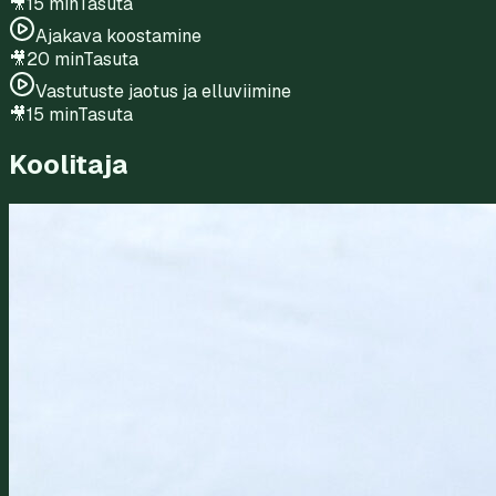
🎥
15 min
Tasuta
Ajakava koostamine
🎥
20 min
Tasuta
Vastutuste jaotus ja elluviimine
🎥
15 min
Tasuta
Koolitaja