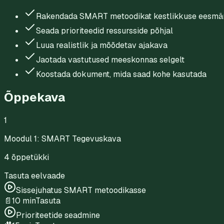
Rakendada SMART metoodikat kestlikkuse eesmär
Seada prioriteedid ressursside põhjal
Luua realistlik ja mõõdetav ajakava
Jaotada vastutused meeskonnas selgelt
Koostada dokument, mida saad kohe kasutada
Õppekava
1
Moodul 1: SMART Tegevuskava
4
õppetükki
Tasuta eelvaade
Sissejuhatus SMART metoodikasse
📄
10 min
Tasuta
Prioriteetide seadmine