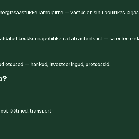
nergiasäästlikke lambipirne — vastus on sinu poliitikas kirj
Avaldatud keskkonnapoliitika näitab autentsust — sa ei tee se
ed otsused — hanked, investeeringud, protsessid.
b?
si, jäätmed, transport)