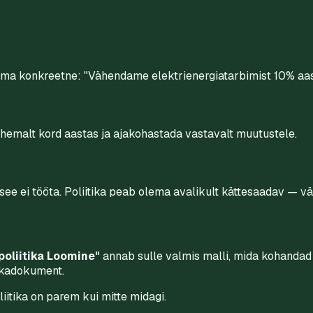
olema konkreetne: "Vähendame elektrienergiatarbimist 10% aa
vähemalt kord aastas ja ajakohastada vastavalt muutustele.
siis see ei tööta. Poliitika peab olema avalikult kättesaadav — 
oliitika Loomine"
annab sulle valmis malli, mida kohandad 
tikadokument.
iitika on parem kui mitte midagi.