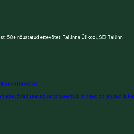
st, 50+ nõustatud ettevõtet. Tallinna Ülikool, SEI Tallinn.
fitseerimisest
sed ettevõtted saavad sertifitseeritud, millised on nõuded ja k