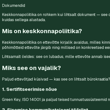
Dokumendid
Keskkonnapoliitika on rohkem kui lihtsalt dokument — see o
kuidas sellega alustada.
Mis on keskkonnapoliitika?
Keskkonnapoliitika on ettevõtte kirjalik avaldus, milles ki
põhimõtteid ettevõte järgib ning millised on konkreetsed e
Lihtsamalt öeldes: see on lubadus, mille ettevõte annab isee
Miks see on vajalik?
Paljud ettevõtjad küsivad — kas see on lihtsalt bürokraatia?
1. Sertifitseerimise nõue
Green Key, ISO 14001 ja paljud teised tunnustussüsteemid nõu
2. Sisemise kommunikatsiooni tööriist