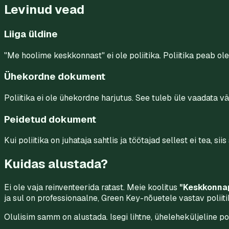
Levinud vead
Liiga üldine
"Me hoolime keskkonnast" ei ole poliitika. Poliitika peab 
Ühekordne dokument
Poliitika ei ole ühekordne harjutus. See tuleb üle vaadata 
Peidetud dokument
Kui poliitika on juhataja sahtlis ja töötajad sellest ei tea, 
Kuidas alustada?
Ei ole vaja reinventeerida ratast. Meie koolitus
"Keskkonnap
ja sul on professionaalne, Green Key-nõuetele vastav polii
Olulisim samm on alustada. Isegi lihtne, üheleheküljeline pol