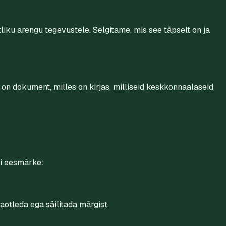
iku arengu tegevustele. Selgitame, mis see täpselt on ja
on dokument, milles on kirjas, milliseid keskkonnaalaseid
si eesmärke:
aotleda ega säilitada märgist.