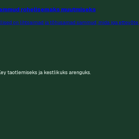
d sammud rohelisemaks muutmiseks
millised on lihtsaimad ja tõhusamad sammud, mida iga ettevõte
Key taotlemiseks ja kestlikuks arenguks.