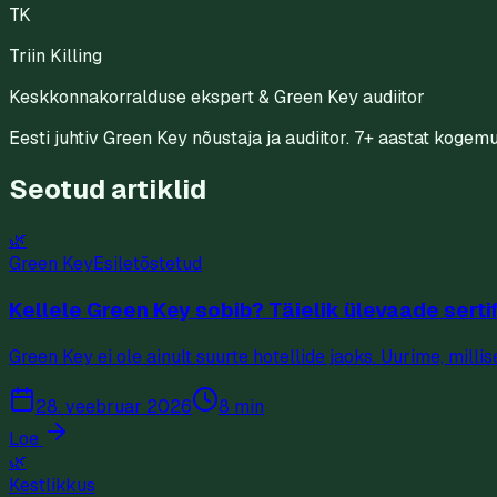
TK
Triin Killing
Keskkonnakorralduse ekspert & Green Key audiitor
Eesti juhtiv Green Key nõustaja ja audiitor. 7+ aastat kogemu
Seotud artiklid
🌿
Green Key
Esiletõstetud
Kellele Green Key sobib? Täielik ülevaade serti
Green Key ei ole ainult suurte hotellide jaoks. Uurime, milli
28. veebruar 2026
8 min
Loe
🌿
Kestlikkus