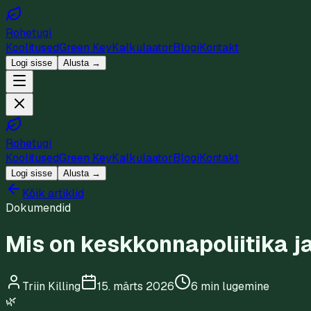
Rohetugi
Koolitused
Green Key
Kalkulaator
Blogi
Kontakt
Logi sisse
Alusta →
Rohetugi
Koolitused
Green Key
Kalkulaator
Blogi
Kontakt
Logi sisse
Alusta →
Kõik artiklid
Dokumendid
Mis on keskkonnapoliitika j
Triin Killing
15. märts 2026
6 min
lugemine
🌿