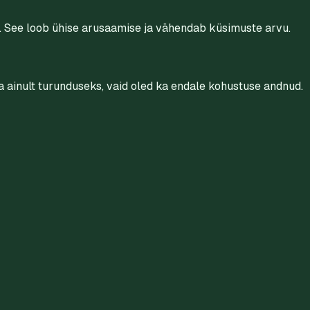
as. See loob ühise arusaamise ja vähendab küsimuste arvu.
da ainult turunduseks, vaid oled ka endale kohustuse andnud.