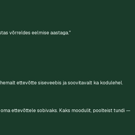
stas võrreldes eelmise aastaga."
vähemalt ettevõtte siseveebis ja soovitavalt ka kodulehel.
oma ettevõttele sobivaks. Kaks moodulit, poolteist tundi —