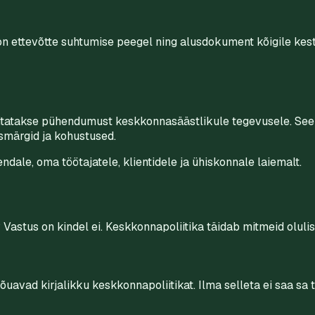
n ettevõtte suhtumise peegel ning alusdokument kõigile kestl
nnitatakse pühendumust keskkonnasäästlikule tegevusele. See 
esmärgid ja kohustused.
ndale, oma töötajatele, klientidele ja ühiskonnale laiemalt.
 Vastus on kindel ei. Keskkonnapoliitika täidab mitmeid oluli
avad kirjalikku keskkonnapoliitikat. Ilma selleta ei saa sa t