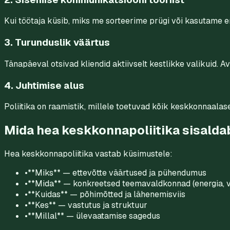
Kui töötaja küsib, miks me sorteerime prügi või kasutame e
3. Turunduslik väärtus
Tänapäeval otsivad kliendid aktiivselt kestlikke valikuid. 
4. Juhtimise alus
Poliitika on raamistik, millele toetuvad kõik keskkonnaalas
Mida hea keskkonnapoliitika sisalda
Hea keskkonnapoliitika vastab küsimustele:
•
**Miks** — ettevõtte väärtused ja pühendumus
•
**Mida** — konkreetsed teemavaldkonnad (energia, ve
•
**Kuidas** — põhimõtted ja lähenemisviis
•
**Kes** — vastutus ja struktuur
•
**Millal** — ülevaatamise sagedus