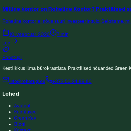
Milline kontor on Roheline Kontor? Praktilise
Roheline kontor ei nõua suuri investeeringuid. Selgitame, 
10. veebruar 2026
7 min
Loe
Rohetugi
Kestlikkus ilma bürokraatiata. Praktilised nõuanded Green 
info@rohetugi.ee
+372 56 24 89 86
Lehed
Avaleht
Koolitused
Green Key
Blogi
Kontakt